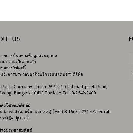
F
OUT US
ายการคุ้มครองข้อมูลส่วนบุคคล
าศความเป็นส่วนตัว
ายการใช้คุกกี้
บแจ้งการประกอบธุรกิจบริการแพลตฟอร์มดิจิทัล
 Public Company Limited 99/16-20 Ratchadapisek Road,
Daeng, Bangkok 10400 Thailand Tel : 0-2642-3400
จลงโฆษณาติดต่อ
ันวิสาข์ คำหอมรื่น (คุณแนน) โทร. 08-1668-2221 หรือ email :
isak@arip.co.th
่าวประชาสัมพันธ์