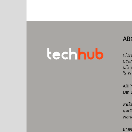
AB
นโยบ
ประก
นโยบ
ใบรั
ARIP
Din 
สนใ
คุณว
wanv
ฝากข