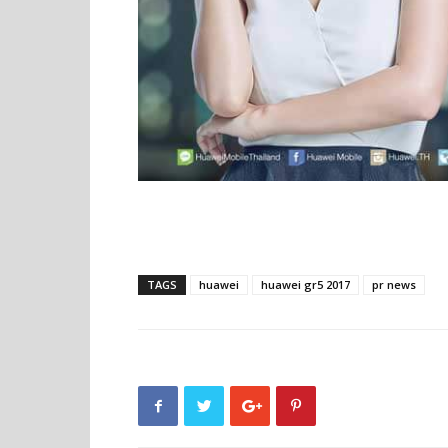
TAGS
huawei
huawei gr5 2017
pr news