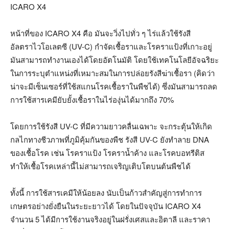
ICARO X4
หน้าที่ของ ICARO X4 คือ มันจะวิ่งไปทั่ว ๆ ไร่แล้วใช้รังสี
อัลตราไวโอเลตซี (UV-C) กำจัดเชื้อราและโรคราแป้งที่เกาะอยู่
มันสามารถทำงานเองได้โดยอัตโนมัติ โดยใช้เทคโนโลยีอัจฉริยะ
ในการระบุตำแหน่งที่เหมาะสมในการปล่อยรังสีฆ่าเชื้อรา (คิดว่า
น่าจะมีเซ็นเซอร์ที่ใช้สแกนโรคเชื้อราในพืชได้) ซึ่งมันสามารถลด
การใช้สารเคมียับยั้งเชื้อราในไร่องุ่นได้มากถึง 70%
โดยการใช้รังสี UV-C ที่มีความยาวคลื่นเฉพาะ จะกระตุ้นให้เกิด
กลไกทางชีวภาพที่ภูมิคุ้มกันของพืช รังสี UV-C ยังทำลาย DNA
ของเชื้อโรค เช่น โรคราแป้ง โรคราน้ำค้าง และโรคบอทรีติส
ทำให้เชื้อโรคเหล่านี้ไม่สามารถเจริญเติบโตบนต้นพืชได้
ทั้งนี้ การใช้สารเคมีให้น้อยลง นับเป็นก้าวสำคัญสู่การทำการ
เกษตรอย่างยั่งยืนในระยะยาวได้ โดยในปัจจุบัน ICARO X4
จำนวน 5 ได้มีการใช้งานจริงอยู่ในฝรั่งเศสและอิตาลี และราคา