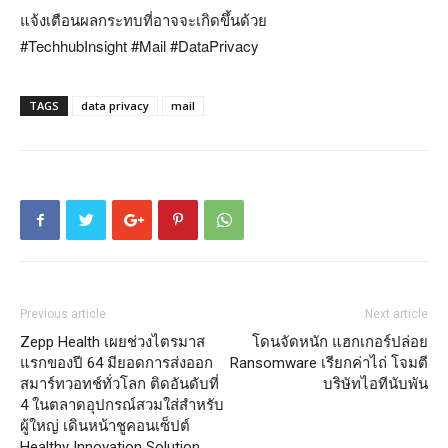
แจ้งเตือนผลกระทบที่อาจจะเกิดขึ้นด้วย
#TechhubInsight
#Mail
#DataPrivacy
TAGS
data privacy
mail
Previous article
Next article
Zepp Health เผยช่วงไตรมาส
โดนจัดหนัก แฮกเกอร์ปล่อย
แรกของปี 64 มียอดการส่งออก
Ransomware เรียกค่าไถ่ โจมตี
สมาร์ทวอทช์ทั่วโลก ติดอันดับที่
บริษัทไอทีนับพัน
4 ในตลาดอุปกรณ์สวมใส่สำหรับ
ผู้ใหญ่ เดินหน้าชูคอนเซ็ปต์
Healthy Innovation Solution