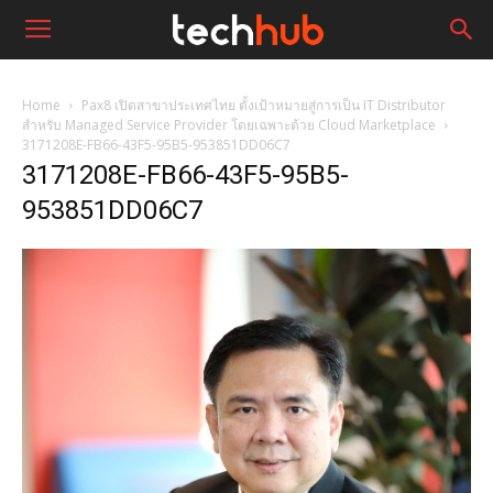
Home
Pax8 เปิดสาขาประเทศไทย ตั้งเป้าหมายสู่การเป็น IT Distributor
สำหรับ Managed Service Provider โดยเฉพาะด้วย Cloud Marketplace
3171208E-FB66-43F5-95B5-953851DD06C7
3171208E-FB66-43F5-95B5-
953851DD06C7