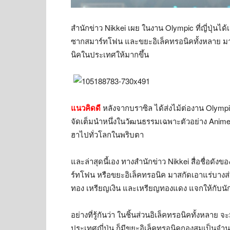
สำนักข่าว Nikkei เผย ในงาน Olympic ที่ญี่ปุ่น
ซากสมาร์ทโฟน และขยะอิเล็คทรอนิคทั้งหลาย มารี
นิคในประเทศให้มากขึ้น
แนวคิดดี
หลังจากบราซิล ได้ส่งไม้ต่องาน Olympics
จัดเต็มนำหนึ่งในวัฒนธรรมเฉพาะตัวอย่าง Ani
ฮาไปทั่วโลกในพริบตา
และล่าสุดนี้เอง ทางสำนักข่าว Nikkei สื่อชื่อด
ร์ทโฟน หรือขยะอิเล็คทรอนิค มาสกัดเอาแร่บางส่วน
ทอง เหรียญเงิน และเหรียญทองแดง แจกให้กับนัก
อย่างที่รู้กันว่า ในชิ้นส่วนอิเล็คทรอนิคทั้งหลาย
ประเทศญี่ปุ่น ก็มีขยะอิเล็คทรอนิคกองสุมเป็น