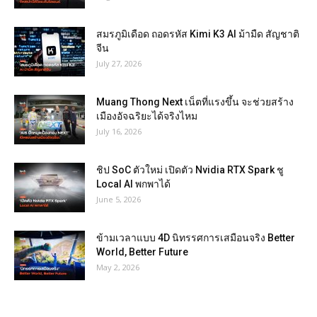
สมรภูมิเดือด ถอดรหัส Kimi K3 AI ม้ามืด สัญชาติ
จีน
July 27, 2026
Muang Thong Next เน็ตที่แรงขึ้น จะช่วยสร้าง
เมืองอัจฉริยะได้จริงไหม
July 16, 2026
ชิป SoC ตัวใหม่ เปิดตัว Nvidia RTX Spark ชู
Local AI พกพาได้
June 5, 2026
ข้ามเวลาแบบ 4D นิทรรศการเสมือนจริง Better
World, Better Future
May 2, 2026