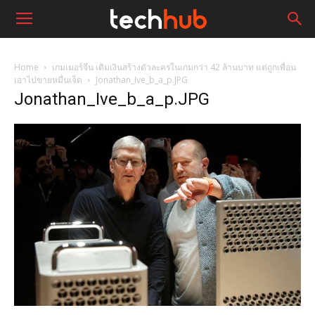
Home
เกมเมอร์จีน เติมเงินสร้างตัวละครในเกมกว่า 42 ล้านบาท แต่ถูกเพื่อน
เอาไปขายหมื่นเจ็ด
Jonathan_Ive_b_a_p.JPG
Jonathan_Ive_b_a_p.JPG