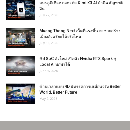
สมรภูมิเดือด ถอดรหัส Kimi K3 AI ม้ามืด สัญชาติ
จีน
July 27, 2026
Muang Thong Next เน็ตที่แรงขึ้น จะช่วยสร้าง
เมืองอัจฉริยะได้จริงไหม
July 16, 2026
ชิป SoC ตัวใหม่ เปิดตัว Nvidia RTX Spark ชู
Local AI พกพาได้
June 5, 2026
ข้ามเวลาแบบ 4D นิทรรศการเสมือนจริง Better
World, Better Future
May 2, 2026