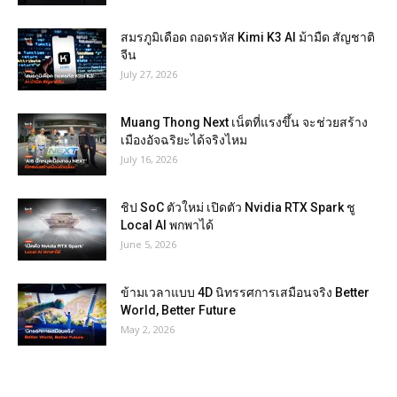
สมรภูมิเดือด ถอดรหัส Kimi K3 AI ม้ามืด สัญชาติ
จีน
July 27, 2026
Muang Thong Next เน็ตที่แรงขึ้น จะช่วยสร้าง
เมืองอัจฉริยะได้จริงไหม
July 16, 2026
ชิป SoC ตัวใหม่ เปิดตัว Nvidia RTX Spark ชู
Local AI พกพาได้
June 5, 2026
ข้ามเวลาแบบ 4D นิทรรศการเสมือนจริง Better
World, Better Future
May 2, 2026