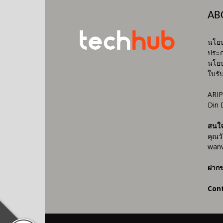
AB
นโยบ
ประก
นโยบ
ใบรั
ARIP
Din 
สนใ
คุณว
wanv
ฝากข
Con