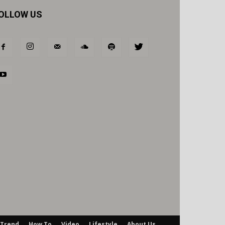
OLLOW US
Trend
How To
Video
Lifestyle
About Us