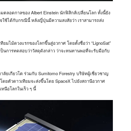
ลอดกาลของ Albert Einstein นักฟิสิกส์เปลี่ยนโลก ทั้งนี้ยัง
อาจใช้ได้กับกรณีนี้ หลังญี่ปุ่นมีความสงสัยว่า เราสามารถส่ง
ทียมไม้ดวงแรกของโลกขึ้นสู่อวกาศ โดยตั้งชื่อว่า “LignoSat”
 นับเป็นการทดสอบว่าวัสดุดังกล่าว ว่าจะทนทานพอที่จะรับมือกับ
ัยเกียวโต ร่วมกับ Sumitomo Forestry บริษัทผู้เชี่ยวชาญ
่ปุ่น โดยตัวดาวเทียมจะส่งขึ้นโดย SpaceX ไปยังสถานีอวกาศ
หนือโลกในเร็ว ๆ นี้