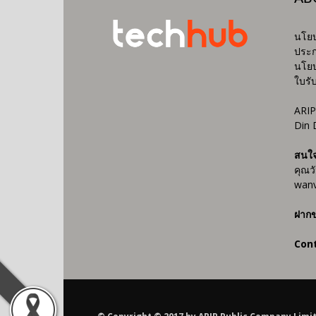
นโยบ
ประก
นโยบ
ใบรั
ARIP
Din 
สนใ
คุณว
wanv
ฝากข
Con