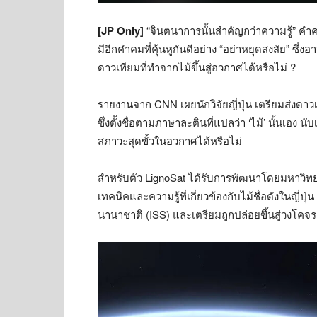
[JP Only]
“จินตนาการนั้นสำคัญกว่าความรู้” คำคมต
มีอีกคำคมที่คุ้นหูกันดีอย่าง “อย่าหยุดสงสัย” ซึ่ง
ดาวเทียมที่ทำจากไม้ขึ้นสู่อวกาศได้หรือไม่ ?
รายงานจาก CNN เผยนักวิจัยญี่ปุ่น เตรียมส่งดาวเ
ซึ่งตั้งชื่อตามภาษาละตินที่แปลว่า ‘ไม้’ นั้นเอง
สภาวะสุดขั้วในอวกาศได้หรือไม่
สำหรับตัว LignoSat ได้รับการพัฒนาโดยมหาวิทยาล
เทคนิคและความรู้ที่เกี่ยวข้องกับไม้ชื่อดังในญี
นานาชาติ (ISS) และเตรียมถูกปล่อยขึ้นสู่วงโคจรเ