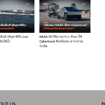
ือสินค้าสัญชาติจีน ลอย
NASA เลิกใช้ยานเกราะ หันมาใช้
ิลใต้น้ำ
Cybertruck ซิ่งหนีแทน หากจรวด
ระเบิด
F
OUT US