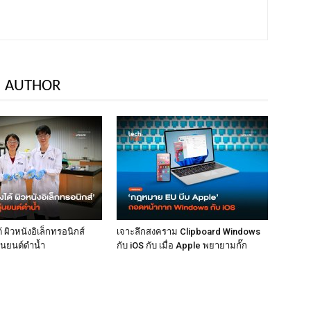
 AUTHOR
้ ผิวหนังอิเล็กทรอนิกส์
เจาะลึกสงคราม Clipboard Windows
่นยนต์ดำน้ำ
กับ iOS กับ เมื่อ Apple พยายามกั๊ก