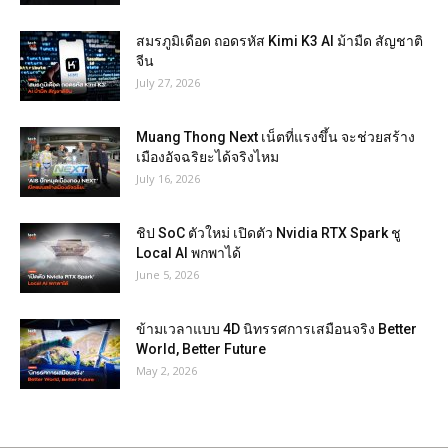
สมรภูมิเดือด ถอดรหัส Kimi K3 AI ม้ามืด สัญชาติ
จีน
July 27, 2026
Muang Thong Next เน็ตที่แรงขึ้น จะช่วยสร้าง
เมืองอัจฉริยะได้จริงไหม
July 16, 2026
ชิป SoC ตัวใหม่ เปิดตัว Nvidia RTX Spark ชู
Local AI พกพาได้
June 5, 2026
ข้ามเวลาแบบ 4D นิทรรศการเสมือนจริง Better
World, Better Future
May 2, 2026