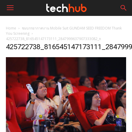
Home
ชมบรรยากาศงาน Mobile Suit GUNDAM SEED FREEDOM Thank
You Screening
425722738_816545147173111_2847999637907333082_n
425722738_816545147173111_284799