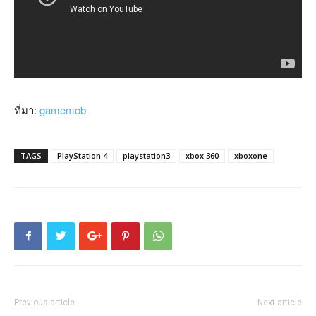
ที่มา:
gamemob
TAGS
PlayStation 4
playstation3
xbox 360
xboxone
Previous article
Next article