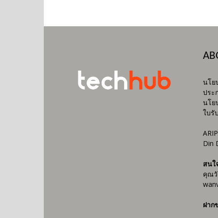
AB
นโยบ
ประก
นโยบ
ใบรั
ARIP
Din 
สนใ
คุณว
wanv
ฝากข