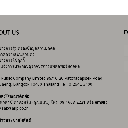
F
OUT US
ายการคุ้มครองข้อมูลส่วนบุคคล
าศความเป็นส่วนตัว
ายการใช้คุกกี้
บแจ้งการประกอบธุรกิจบริการแพลตฟอร์มดิจิทัล
 Public Company Limited 99/16-20 Ratchadapisek Road,
Daeng, Bangkok 10400 Thailand Tel : 0-2642-3400
จลงโฆษณาติดต่อ
ันวิสาข์ คำหอมรื่น (คุณแนน) โทร. 08-1668-2221 หรือ email :
isak@arip.co.th
่าวประชาสัมพันธ์