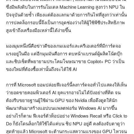
ซึ่งมีพลังดิบในการรันโมเดล Machine Learning สูงกว่า NPU ใน
ปัจจุบันด้วยซ้ำ เพียงแต่ต้องแลกมาด้วยการกินไฟที่สูงกว่าเท่านั้น
การปลดล็อกรอบนี้จึงเป็นการอุดช่องว่างให้ผู้ใช้พีซีประสิทธิภาพ
สูงเข้าถึงเครื่องมือเหล่านี้ได้ง่ายขึ้น
มองมุมหนึ่งนี่คือข่าวดีของเกมเมอร์และครีเอเตอร์ที่มีการ์ดจอ
แรงอยู่ในมือ แต่อีกมุมมันคือการ ตบหน้าแบรนด์ผู้ผลิตโน้ตบุ๊ก
และชิปเซ็ตที่พยายามประโคมโฆษณาขาย Copilot+ PC ว่าเป็น
ของใหม่ที่ต้องซื้อเท่านั้นถึงจะได้ใช้ AI
การที่ Microsoft ยอมปล่อยฟีเจอร์นี้ลงการ์ดจอทั่วไปแสดงให้เห็น
ว่ายอดขายคอมพิวเตอร์ AI ยุคแรกอาจไม่ได้ปังอย่างที่คิด จน
ต้องรีบขยายฐานผู้ใช้ผ่าน GPU ของ Nvidia เพื่อดึงดูดให้นัก
พัฒนาหันมาสร้างแอปบนแพลตฟอร์ม Windows AI มากขึ้น
อย่างไรก็ตาม ฟีเจอร์ตัวท็อปอย่าง Windows Recall หรือ Click to
Do ก็ยังโดนล็อกให้ใช้ได้แค่บน ชิป NPU อยู่ดี คงต้องจับตาดูว่า
สุดท้ายแล้ว Microsoft จะต้านกระแสความแรงของ GPU ไหวจน