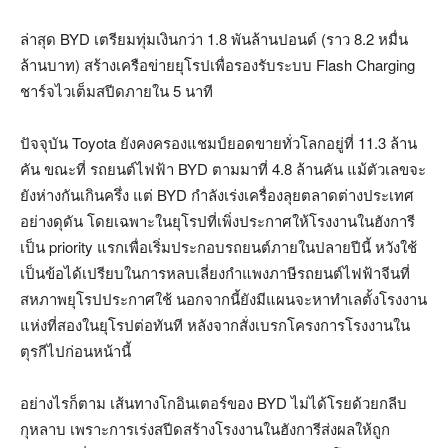
ล่าสุด BYD เตรียมทุ่มเงินกว่า 1.8 พันล้านปอนด์ (ราว 8.2 หมื่น
ล้านบาท) สร้างเครือข่ายยุโรปเพื่อรองรับระบบ Flash Charging
ชาร์จไวเต็มสปีดภายใน 5 นาที
ปัจจุบัน Toyota ยังคงครองแชมป์ยอดขายทั่วโลกอยู่ที่ 11.3 ล้าน
คัน ขณะที่ รถยนต์ไฟฟ้า BYD ตามมาที่ 4.8 ล้านคัน แม้ตัวเลขจะ
ยังห่างกันเกินครึ่ง แต่ BYD กำลังเร่งเครื่องลุยตลาดต่างประเทศ
อย่างดุดัน โดยเฉพาะในยุโรปที่เพิ่งประกาศให้โรงงานในฮังการี
เป็น priority แรกเพื่อเริ่มประกอบรถยนต์ภายในปลายปีนี้ หวังใช้
เป็นข้อได้เปรียบในการหลบเลี่ยงกำแพงภาษีรถยนต์ไฟฟ้าจีนที่
สหภาพยุโรปประกาศใช้ นอกจากนี้ยังมีแผนจะหาทำเลตั้งโรงงาน
แห่งที่สองในยุโรปต่อทันที หลังจากสั่งเบรกโครงการโรงงานใน
ตุรกีไปก่อนหน้านี้
อย่างไรก็ตาม เส้นทางโกอินเตอร์ของ BYD ไม่ได้โรยด้วยกลีบ
กุหลาบ เพราะการเร่งสปีดสร้างโรงงานในฮังการีส่งผลให้ถูก