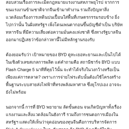
สอบสวนเรื่องการละเมิดกฎหมายแรงงานสหภาพยุโรป จากการ
ขนแรงงานข้ามชาติจากจีนเข้ามาทำงาน รวมถึงปัญหาสิ่ง
แวดล้อมเรื่องการเทดินปนเปื้อนใส่พื้นที่เกษตรกรรมรอบข้าง ยิ่ง
ไปกว่านั้น ในฝั่งสหรัฐฯ เพิ่งโดนเพนตากอนขึ้นบัญชีดำเป็น บริษัท
ทหารจีน ที่มีความเสี่ยงต่อความมั่นคงแห่งชาติ ซึ่งทางรัฐบาลจีน
ออกมาปฏิเสธว่าข้อกล่าวหานี้ไม่มีหลักฐานรองรับ
ต้องยอมรับว่า เป้าหมายของ BYD ดูทะเยอทะยานและเป็นไปได้
ในเชิงตัวเลขสเกลการผลิต แต่คำถามคือ สถานีชาร์จ BYD แบบ
Flash Charge 5 นาทีที่คุยไว้นั้น จะทำได้จริงในวงกว้างหรือเป็น
เพียงแค่การตลาด? เพราะการจ่ายไฟระดับนั้นต้องใช้โครงสร้าง
พื้นฐานระบบสายส่งไฟฟ้าที่ทรงพลังมหาศาล ซึ่งยุโรปเอง อาจจะ
ยังไม่พร้อม
นอกจากนี้ การที่ BYD พยายาม ลัดขั้นตอน จนเกิดปัญหาทั้งเรื่อง
แรงงานและสิ่งแวดล้อมในฮังการี รวมถึงการชนตอการเมืองใน
สหรัฐฯ แสดงให้เห็นว่าจุดอ่อนของทุนจีนคือการบริหารจัดการ