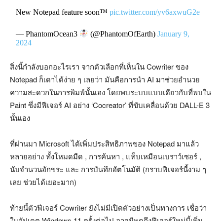
New Notepad feature soon™️
pic.twitter.com/yv6axwuG2e
— PhantomOcean3
(@PhantomOfEarth)
January 9,
2024
สิ่งนี้กำลังบอกอะไรเรา จากตัวเลือกที่เห็นใน Cowriter ของ
Notepad ก็เดาได้ง่าย ๆ เลยว่า มันคือการนำ AI มาช่วยอำนวย
ความสะดวกในการพิมพ์นั้นเอง โดยพบระบบแบบเดียวกับที่พบใน
Paint ซึ่งมีฟีเจอร์ AI อย่าง ‘Cocreator’ ที่ขับเคลื่อนด้วย DALL-E 3
นั้นเอง
ที่ผ่านมา Microsoft ได้เพิ่มประสิทธิภาพของ Notepad มาแล้ว
หลายอย่าง ทั้งโหมดมืด , การค้นหา , แท็บเหมือนเบราว์เซอร์ ,
นับจำนวนอักขระ และ การบันทึกอัตโนมัติ (กราบฟีเจอร์นี้งาม ๆ
เลย ช่วยได้เยอะมาก)
ท้ายนี้ตัวฟีเจอร์ Cowriter ยังไม่มีเปิดตัวอย่างเป็นทางการ เชื่อว่า
ในอัปเดต Windows 11 ครั้งต่อไป อาจมีพูดถึงฟีเจอร์ใหม่นี้เพิ่ม