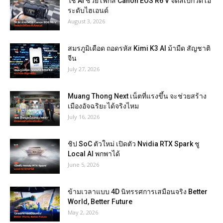
ใช้ AI ช่วยโฟกัส Canon EOS R6 V จัดสเปกวิดีโอ
ระดับไฮเอนด์
August 3, 2026
สมรภูมิเดือด ถอดรหัส Kimi K3 AI ม้ามืด สัญชาติ
จีน
July 27, 2026
Muang Thong Next เน็ตที่แรงขึ้น จะช่วยสร้าง
เมืองอัจฉริยะได้จริงไหม
July 16, 2026
ชิป SoC ตัวใหม่ เปิดตัว Nvidia RTX Spark ชู
Local AI พกพาได้
June 5, 2026
ข้ามเวลาแบบ 4D นิทรรศการเสมือนจริง Better
World, Better Future
May 2, 2026