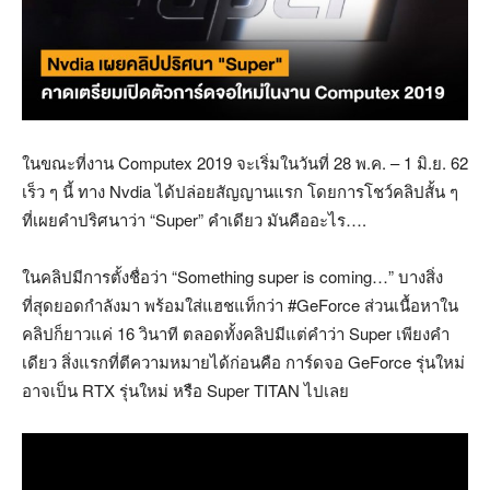
ในขณะที่งาน Computex 2019 จะเริ่มในวันที่ 28 พ.ค. – 1 มิ.ย. 62
เร็ว ๆ นี้ ทาง Nvdia ได้ปล่อยสัญญานแรก โดยการโชว์คลิปสั้น ๆ
ที่เผยคำปริศนาว่า “Super” คำเดียว มันคืออะไร….
ในคลิปมีการตั้งชื่อว่า “Something super is coming…” บางสิ่ง
ที่สุดยอดกำลังมา พร้อมใส่แฮชแท็กว่า #GeForce ส่วนเนื้อหาใน
คลิปก็ยาวแค่ 16 วินาที ตลอดทั้งคลิปมีแต่คำว่า Super เพียงคำ
เดียว สิ่งแรกที่ตีความหมายได้ก่อนคือ การ์ดจอ GeForce รุ่นใหม่
อาจเป็น RTX รุ่นใหม่ หรือ Super TITAN ไปเลย