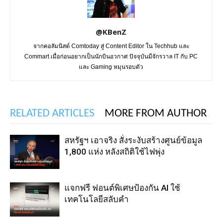
@KBenZ
จากคอลัมนิสต์ Comtoday สู่ Content Editor ใน Techhub และ
Commart เมื่อก่อนอยากเป็นนักบินอวกาศ ปัจจุบันมีจักรวาล IT กับ PC
และ Gaming หมุนรอบตัว
RELATED ARTICLES
MORE FROM AUTHOR
สหรัฐฯ เอาจริง สั่งระงับสร้างศูนย์ข้อมูล
1,800 แห่ง หลังสถิติใช้ไฟพุ่ง
แจกฟรี ฟอนต์พิเศษป้องกัน AI ใช้
เทคโนโลยีสลับคำ