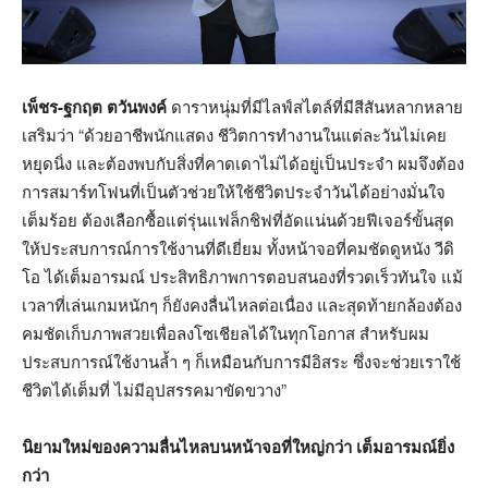
เพ็ชร-ฐกฤต ตวันพงค์
ดาราหนุ่มที่มีไลฟ์สไตล์ที่มีสีสันหลากหลาย
เสริมว่า “ด้วยอาชีพนักแสดง ชีวิตการทำงานในแต่ละวันไม่เคย
หยุดนิ่ง และต้องพบกับสิ่งที่คาดเดาไม่ได้อยู่เป็นประจำ ผมจึงต้อง
การสมาร์ทโฟนที่เป็นตัวช่วยให้ใช้ชีวิตประจำวันได้อย่างมั่นใจ
เต็มร้อย ต้องเลือกซื้อแต่รุ่นแฟล็กชิฟที่อัดแน่นด้วยฟีเจอร์ขั้นสุด
ให้ประสบการณ์การใช้งานที่ดีเยี่ยม ทั้งหน้าจอที่คมชัดดูหนัง วีดิ
โอ ได้เต็มอารมณ์ ประสิทธิภาพการตอบสนองที่รวดเร็วทันใจ แม้
เวลาที่เล่นเกมหนักๆ ก็ยังคงลื่นไหลต่อเนื่อง และสุดท้ายกล้องต้อง
คมชัดเก็บภาพสวยเพื่อลงโซเชียลได้ในทุกโอกาส สำหรับผม
ประสบการณ์ใช้งานล้ำ ๆ ก็เหมือนกับการมีอิสระ ซึ่งจะช่วยเราใช้
ชีวิตได้เต็มที่ ไม่มีอุปสรรคมาขัดขวาง”
นิยามใหม่ของความลื่นไหลบนหน้าจอที่ใหญ่กว่า เต็มอารมณ์ยิ่ง
กว่า