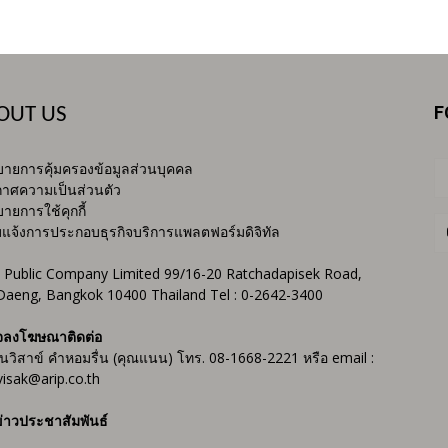
F
OUT US
ายการคุ้มครองข้อมูลส่วนบุคคล
าศความเป็นส่วนตัว
ายการใช้คุกกี้
บแจ้งการประกอบธุรกิจบริการแพลตฟอร์มดิจิทัล
 Public Company Limited 99/16-20 Ratchadapisek Road,
Daeng, Bangkok 10400 Thailand Tel : 0-2642-3400
จลงโฆษณาติดต่อ
ันวิสาข์ คำหอมรื่น (คุณแนน) โทร. 08-1668-2221 หรือ email :
isak@arip.co.th
่าวประชาสัมพันธ์