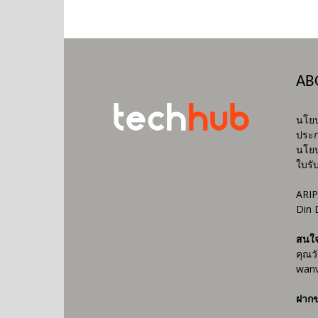
AB
นโยบ
ประก
นโยบ
ใบรั
ARIP
Din 
สนใ
คุณว
wanv
ฝากข