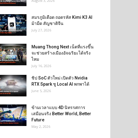
August 3, 2026
สมรภูมิเดือด ถอดรหัส Kimi K3 AI
ม้ามืด สัญชาติจีน
July 27, 2026
Muang Thong Next เน็ตที่แรงขึ้น
จะช่วยสร้างเมืองอัจฉริยะได้จริง
ไหม
July 16, 2026
ชิป SoC ตัวใหม่ เปิดตัว Nvidia
RTX Spark ชู Local AI พกพาได้
June 5, 2026
ข้ามเวลาแบบ 4D นิทรรศการ
เสมือนจริง Better World, Better
Future
May 2, 2026