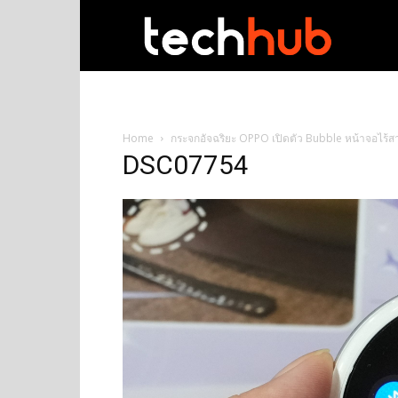
techhub
Home
กระจกอัจฉริยะ OPPO เปิดตัว Bubble หน้าจอไร้สา
DSC07754