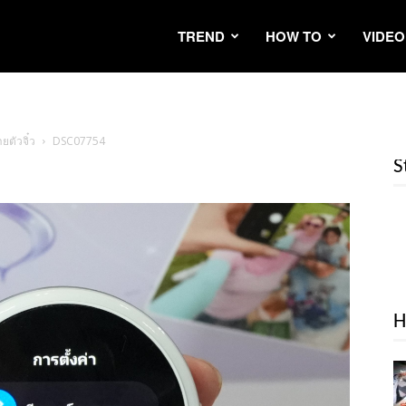
TREND
HOW TO
VIDEO
ยตัวจิ๋ว
DSC07754
S
H