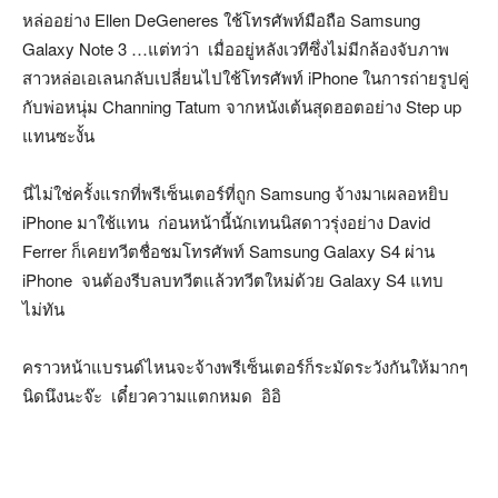
หล่ออย่าง Ellen DeGeneres ใช้โทรศัพท์มือถือ Samsung
Galaxy Note 3 …แต่ทว่า เมื่ออยู่หลังเวทีซึ่งไม่มีกล้องจับภาพ
สาวหล่อเอเลนกลับเปลี่ยนไปใช้โทรศัพท์ iPhone ในการถ่ายรูปคู่
กับพ่อหนุ่ม Channing Tatum จากหนังเต้นสุดฮอตอย่าง Step up
แทนซะงั้น
นี่ไม่ใช่ครั้งแรกที่พรีเซ็นเตอร์ที่ถูก Samsung จ้างมาเผลอหยิบ
iPhone มาใช้แทน ก่อนหน้านี้นักเทนนิสดาวรุ่งอย่าง David
Ferrer ก็เคยทวีตชื่อชมโทรศัพท์ Samsung Galaxy S4 ผ่าน
iPhone จนต้องรีบลบทวีตแล้วทวีตใหม่ด้วย Galaxy S4 แทบ
ไม่ทัน
คราวหน้าแบรนด์ไหนจะจ้างพรีเซ็นเตอร์ก็ระมัดระวังกันให้มากๆ
นิดนึงนะจ๊ะ เดี๋ยวความแตกหมด อิอิ