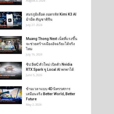
August 3, 2026
สมรภูมิเดือด ถอดรหัส Kimi K3 AI
ม้ามืด สัญชาติจีน
July 27, 2026
Muang Thong Next เน็ตที่แรงขึ้น
จะช่วยสร้างเมืองอัจฉริยะได้จริง
ไหม
July 16, 2026
ชิป SoC ตัวใหม่ เปิดตัว Nvidia
RTX Spark ชู Local AI พกพาได้
June 5, 2026
ข้ามเวลาแบบ 4D นิทรรศการ
เสมือนจริง Better World, Better
Future
May 2, 2026