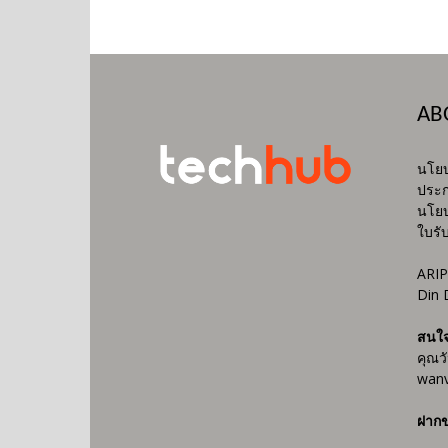
AB
นโยบ
ประก
นโยบ
ใบรั
ARIP
Din 
สนใ
คุณว
wanv
ฝากข