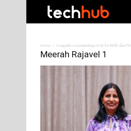
techhub
Home
รวมศูนย์ความปลอดภัยยุค AI พาโล อัลโต้ เน็ตเวิร
Meerah Rajavel 1