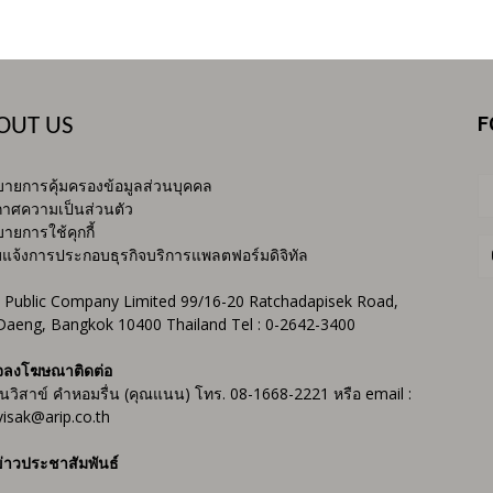
F
OUT US
ายการคุ้มครองข้อมูลส่วนบุคคล
าศความเป็นส่วนตัว
ายการใช้คุกกี้
บแจ้งการประกอบธุรกิจบริการแพลตฟอร์มดิจิทัล
 Public Company Limited 99/16-20 Ratchadapisek Road,
Daeng, Bangkok 10400 Thailand Tel : 0-2642-3400
จลงโฆษณาติดต่อ
ันวิสาข์ คำหอมรื่น (คุณแนน) โทร. 08-1668-2221 หรือ email :
isak@arip.co.th
่าวประชาสัมพันธ์