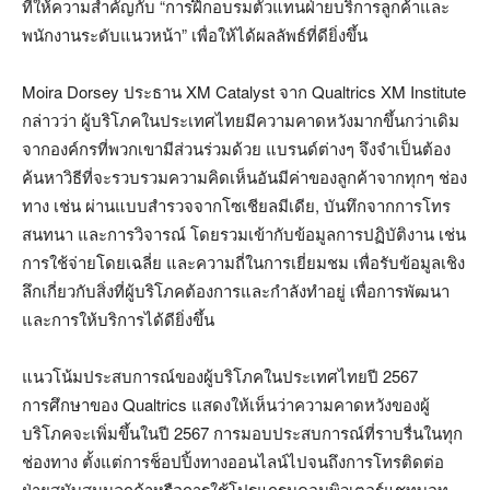
ที่ให้ความสำคัญกับ “การฝึกอบรมตัวแทนฝ่ายบริการลูกค้าและ
พนักงานระดับแนวหน้า” เพื่อให้ได้ผลลัพธ์ที่ดียิ่งขึ้น
Moira Dorsey ประธาน XM Catalyst จาก Qualtrics XM Institute
กล่าวว่า ผู้บริโภคในประเทศไทยมีความคาดหวังมากขึ้นกว่าเดิม
จากองค์กรที่พวกเขามีส่วนร่วมด้วย แบรนด์ต่างๆ จึงจำเป็นต้อง
ค้นหาวิธีที่จะรวบรวมความคิดเห็นอันมีค่าของลูกค้าจากทุกๆ ช่อง
ทาง เช่น ผ่านแบบสำรวจจากโซเชียลมีเดีย, บันทึกจากการโทร
สนทนา และการวิจารณ์ โดยรวมเข้ากับข้อมูลการปฏิบัติงาน เช่น
การใช้จ่ายโดยเฉลี่ย และความถี่ในการเยี่ยมชม เพื่อรับข้อมูลเชิง
ลึกเกี่ยวกับสิ่งที่ผู้บริโภคต้องการและกำลังทำอยู่ เพื่อการพัฒนา
และการให้บริการได้ดียิ่งขึ้น
แนวโน้มประสบการณ์ของผู้บริโภคในประเทศไทยปี 2567
การศึกษาของ Qualtrics แสดงให้เห็นว่าความคาดหวังของผู้
บริโภคจะเพิ่มขึ้นในปี 2567 การมอบประสบการณ์ที่ราบรื่นในทุก
ช่องทาง ตั้งแต่การช็อปปิ้งทางออนไลน์ไปจนถึงการโทรติดต่อ
ฝ่ายสนับสนุนลูกค้าหรือการใช้โปรแกรมคอมพิวเตอร์แชทบอท