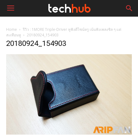
Home
รีวิว : 1MORE Triple-Driver หูฟังดีไซน์หรู เน้นฟังเพลงชิล ๆ แต่
สะเทือนหู
20180924_154903
20180924_154903