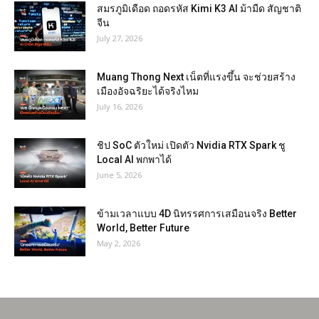
สมรภูมิเดือด ถอดรหัส Kimi K3 AI ม้ามืด สัญชาติ
จีน
July 27, 2026
Muang Thong Next เน็ตที่แรงขึ้น จะช่วยสร้าง
เมืองอัจฉริยะได้จริงไหม
July 16, 2026
ชิป SoC ตัวใหม่ เปิดตัว Nvidia RTX Spark ชู
Local AI พกพาได้
June 5, 2026
ข้ามเวลาแบบ 4D นิทรรศการเสมือนจริง Better
World, Better Future
May 2, 2026