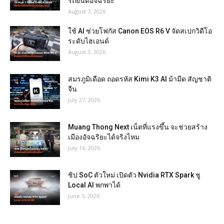
รถยนต์อัจฉริยะ
August 7, 2026
ใช้ AI ช่วยโฟกัส Canon EOS R6 V จัดสเปกวิดีโอ
ระดับไฮเอนด์
August 3, 2026
สมรภูมิเดือด ถอดรหัส Kimi K3 AI ม้ามืด สัญชาติ
จีน
July 27, 2026
Muang Thong Next เน็ตที่แรงขึ้น จะช่วยสร้าง
เมืองอัจฉริยะได้จริงไหม
July 16, 2026
ชิป SoC ตัวใหม่ เปิดตัว Nvidia RTX Spark ชู
Local AI พกพาได้
June 5, 2026