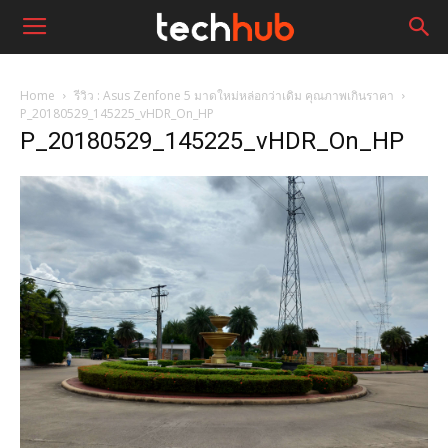
Home
รีวิว : Asus Zenfone 5 มาดใหม่หล่อกว่าเดิม คุณภาพเกินราคา
P_20180529_145225_vHDR_On_HP
P_20180529_145225_vHDR_On_HP