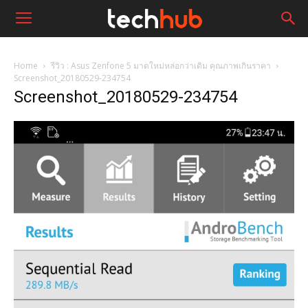
Home
รีวิว : Asus Zenfone 5 มาดใหม่หล่อกว่าเดิม คุณภาพเกินราคา
Screenshot_20180529-234754
Screenshot_20180529-234754