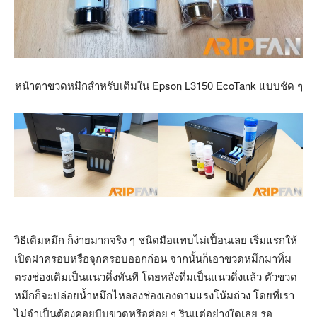
หน้าตาขวดหมึกสำหรับเติมใน Epson L3150 EcoTank แบบชัด ๆ
วิธีเติมหมึก ก็ง่ายมากจริง ๆ ชนิดมือแทบไม่เปื้อนเลย เริ่มแรกให้
เปิดฝาครอบหรือจุกครอบออกก่อน จากนั้นก็เอาขวดหมึกมาทิ่ม
ตรงช่องเติมเป็นแนวดิ่งทันที โดยหลังทิ่มเป็นแนวดิ่งแล้ว ตัวขวด
หมึกก็จะปล่อยน้ำหมึกไหลลงช่องเองตามแรงโน้มถ่วง โดยที่เรา
ไม่จำเป็นต้องคอยบีบขวดหรือค่อย ๆ รินแต่อย่างใดเลย รอ