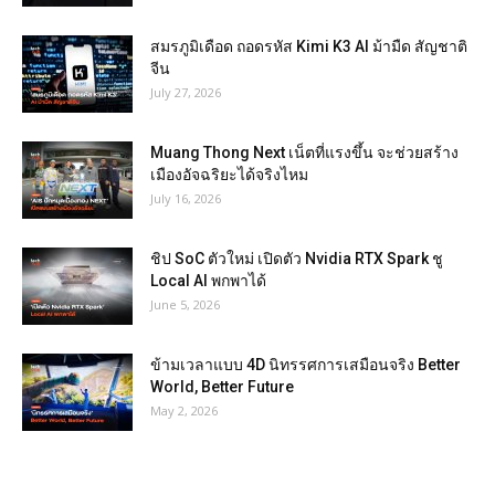
สมรภูมิเดือด ถอดรหัส Kimi K3 AI ม้ามืด สัญชาติ
จีน
July 27, 2026
Muang Thong Next เน็ตที่แรงขึ้น จะช่วยสร้าง
เมืองอัจฉริยะได้จริงไหม
July 16, 2026
ชิป SoC ตัวใหม่ เปิดตัว Nvidia RTX Spark ชู
Local AI พกพาได้
June 5, 2026
ข้ามเวลาแบบ 4D นิทรรศการเสมือนจริง Better
World, Better Future
May 2, 2026