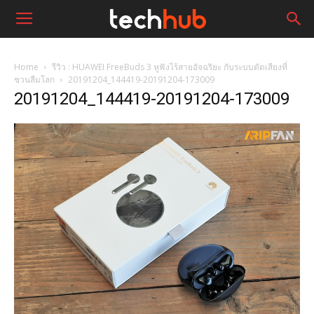
Home
รีวิว : HUAWEI FreeBuds 3 หูฟังไร้สายอัจฉริยะ กับระบบตัดเสียงที่
ชวนลืมโลก
20191204_144419-20191204-173009
20191204_144419-20191204-173009