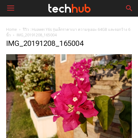
Home
รีวิว : Huawei Y6s รุ่นเล็กราคาเบา ความจุเยอะ 64GB และจอกว้าง 6
นิ้ว
IMG_20191208_165004
IMG_20191208_165004