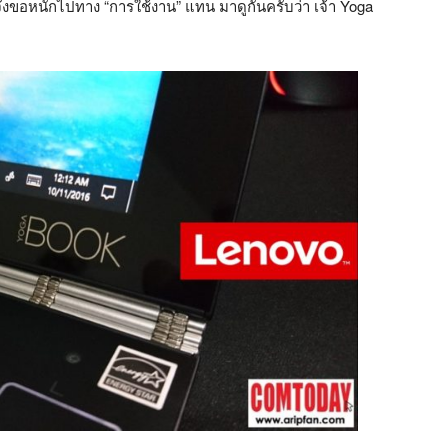
งขอหนักไปทาง “การใช้งาน” แทน มาดูกันครับว่า เจ้า Yoga