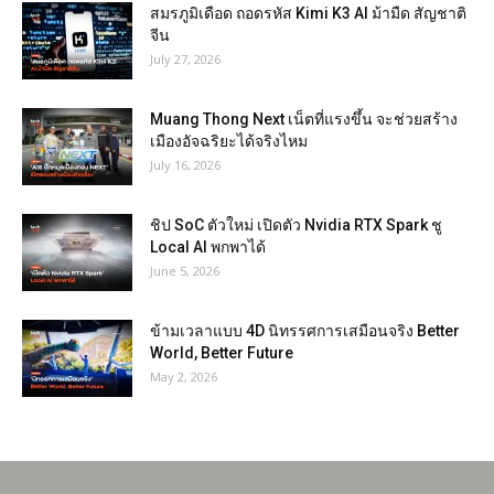
สมรภูมิเดือด ถอดรหัส Kimi K3 AI ม้ามืด สัญชาติ
จีน
July 27, 2026
Muang Thong Next เน็ตที่แรงขึ้น จะช่วยสร้าง
เมืองอัจฉริยะได้จริงไหม
July 16, 2026
ชิป SoC ตัวใหม่ เปิดตัว Nvidia RTX Spark ชู
Local AI พกพาได้
June 5, 2026
ข้ามเวลาแบบ 4D นิทรรศการเสมือนจริง Better
World, Better Future
May 2, 2026