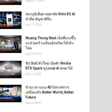
August 3, 2026
สมรภูมิเดือด ถอดรหัส Kimi K3 AI
ม้ามืด สัญชาติจีน
July 27, 2026
Muang Thong Next เน็ตที่แรงขึ้น
จะช่วยสร้างเมืองอัจฉริยะได้จริง
ไหม
July 16, 2026
ชิป SoC ตัวใหม่ เปิดตัว Nvidia
RTX Spark ชู Local AI พกพาได้
June 5, 2026
ข้ามเวลาแบบ 4D นิทรรศการ
เสมือนจริง Better World, Better
Future
May 2, 2026