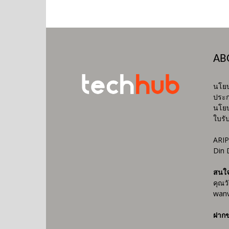
AB
นโยบ
ประก
นโยบ
ใบรั
ARIP
Din 
สนใ
คุณว
wanv
ฝากข