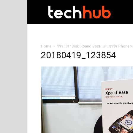
techhub
Home
รีวิว : SanDisk iXpand Base แท่นชาร์จ iPhone 
20180419_123854