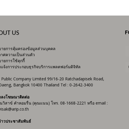
F
OUT US
ายการคุ้มครองข้อมูลส่วนบุคคล
าศความเป็นส่วนตัว
ายการใช้คุกกี้
บแจ้งการประกอบธุรกิจบริการแพลตฟอร์มดิจิทัล
 Public Company Limited 99/16-20 Ratchadapisek Road,
Daeng, Bangkok 10400 Thailand Tel : 0-2642-3400
จลงโฆษณาติดต่อ
ันวิสาข์ คำหอมรื่น (คุณแนน) โทร. 08-1668-2221 หรือ email :
isak@arip.co.th
่าวประชาสัมพันธ์