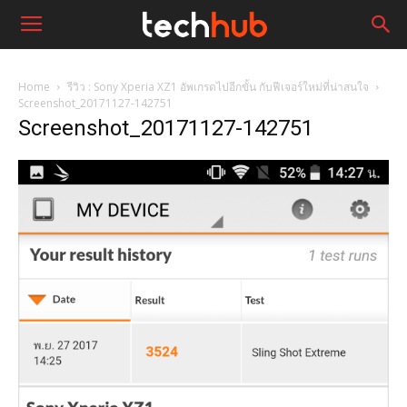
Home
รีวิว : Sony Xperia XZ1 อัพเกรดไปอีกขั้น กับฟีเจอร์ใหม่ที่น่าสนใจ
Screenshot_20171127-142751
Screenshot_20171127-142751