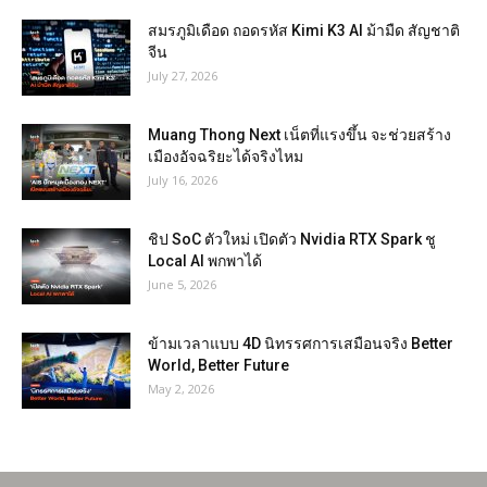
สมรภูมิเดือด ถอดรหัส Kimi K3 AI ม้ามืด สัญชาติ
จีน
July 27, 2026
Muang Thong Next เน็ตที่แรงขึ้น จะช่วยสร้าง
เมืองอัจฉริยะได้จริงไหม
July 16, 2026
ชิป SoC ตัวใหม่ เปิดตัว Nvidia RTX Spark ชู
Local AI พกพาได้
June 5, 2026
ข้ามเวลาแบบ 4D นิทรรศการเสมือนจริง Better
World, Better Future
May 2, 2026