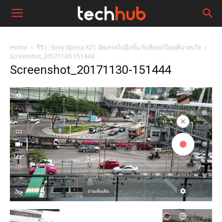
Home
รีวิว : Sony Xperia XZ1 อัพเกรดไปอีกขั้น กับฟีเจอร์ใหม่ที่น่าสนใจ
Screenshot_20171130-151444
Screenshot_20171130-151444