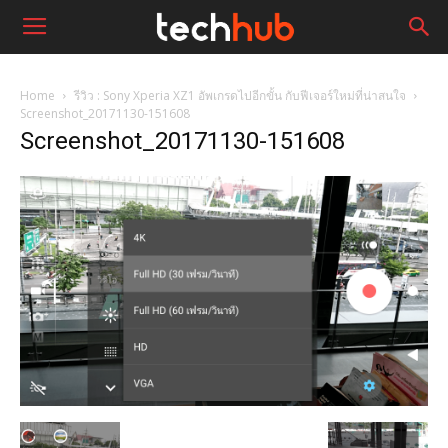
Home
รีวิว : Sony Xperia XZ1 อัพเกรดไปอีกขั้น กับฟีเจอร์ใหม่ที่น่าสนใจ
Screenshot_20171130-151608
Screenshot_20171130-151608