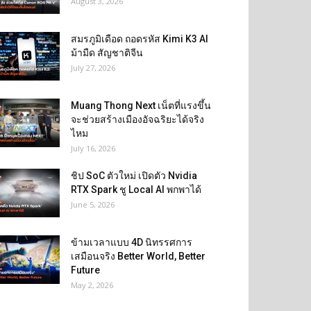
August 3, 2026
สมรภูมิเดือด ถอดรหัส Kimi K3 AI
ม้ามืด สัญชาติจีน
July 27, 2026
Muang Thong Next เน็ตที่แรงขึ้น
จะช่วยสร้างเมืองอัจฉริยะได้จริง
ไหม
July 16, 2026
ชิป SoC ตัวใหม่ เปิดตัว Nvidia
RTX Spark ชู Local AI พกพาได้
June 5, 2026
ข้ามเวลาแบบ 4D นิทรรศการ
เสมือนจริง Better World, Better
Future
May 2, 2026