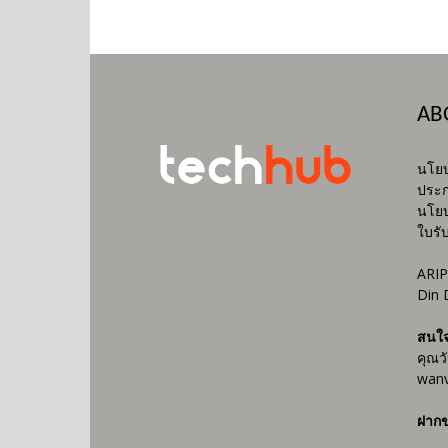
AB
นโยบ
ประก
นโยบ
ใบรั
ARIP
Din 
สนใ
คุณว
wanv
ฝากข