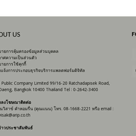
F
OUT US
ายการคุ้มครองข้อมูลส่วนบุคคล
าศความเป็นส่วนตัว
ายการใช้คุกกี้
บแจ้งการประกอบธุรกิจบริการแพลตฟอร์มดิจิทัล
 Public Company Limited 99/16-20 Ratchadapisek Road,
Daeng, Bangkok 10400 Thailand Tel : 0-2642-3400
จลงโฆษณาติดต่อ
ันวิสาข์ คำหอมรื่น (คุณแนน) โทร. 08-1668-2221 หรือ email :
isak@arip.co.th
่าวประชาสัมพันธ์