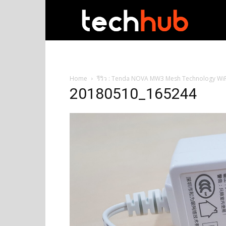
techhub
Home
รีวิว : Tenda NOVA MW3 Mesh Technology WiFi 
20180510_165244