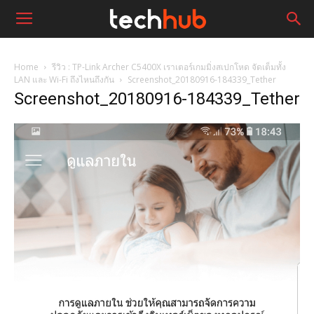
Home
รีวิว : TP-Link Archer C5400X เราเตอร์เกมมิ่งสเปกโหด จัดเต็มทั้ง
LAN และ Wi-Fi ถึงไหนถึงกัน
Screenshot_20180916-184339_Tether
Screenshot_20180916-184339_Tether