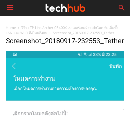
Home
รีวิว : TP-Link Archer C5400X เราเตอร์เกมมิ่งสเปกโหด จัดเต็มทั้ง
LAN และ Wi-Fi ถึงไหนถึงกัน
Screenshot_20180917-232553_Tether
Screenshot_20180917-232553_Tether