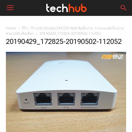
Home
รีวิว : TP-Link Omada EAP225-Wall ติดตั้งง่าย วางระบบทันใจ ผ่าน
สาย LAN เส้นเดียว
20190429_172825-20190502-112052
20190429_172825-20190502-112052