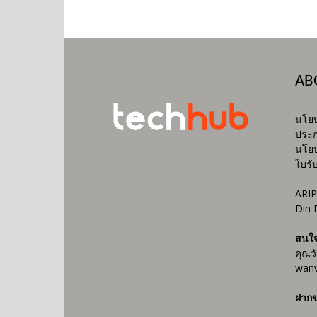
AB
นโยบ
ประก
นโยบ
ใบรั
ARIP
Din 
สนใ
คุณว
wanv
ฝากข