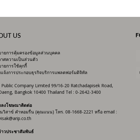
F
OUT US
ายการคุ้มครองข้อมูลส่วนบุคคล
าศความเป็นส่วนตัว
ายการใช้คุกกี้
บแจ้งการประกอบธุรกิจบริการแพลตฟอร์มดิจิทัล
 Public Company Limited 99/16-20 Ratchadapisek Road,
Daeng, Bangkok 10400 Thailand Tel : 0-2642-3400
จลงโฆษณาติดต่อ
ันวิสาข์ คำหอมรื่น (คุณแนน) โทร. 08-1668-2221 หรือ email :
isak@arip.co.th
่าวประชาสัมพันธ์