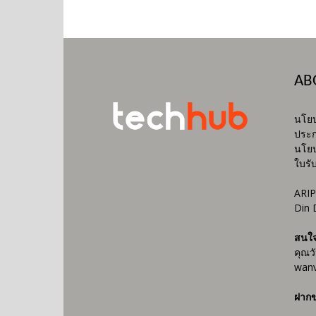
AB
นโยบ
ประก
นโยบ
ใบรั
ARIP
Din 
สนใ
คุณว
wanv
ฝากข