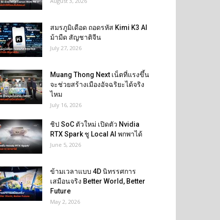
August 3, 2026
สมรภูมิเดือด ถอดรหัส Kimi K3 AI
ม้ามืด สัญชาติจีน
July 27, 2026
Muang Thong Next เน็ตที่แรงขึ้น
จะช่วยสร้างเมืองอัจฉริยะได้จริง
ไหม
July 16, 2026
ชิป SoC ตัวใหม่ เปิดตัว Nvidia
RTX Spark ชู Local AI พกพาได้
June 5, 2026
ข้ามเวลาแบบ 4D นิทรรศการ
เสมือนจริง Better World, Better
Future
May 2, 2026