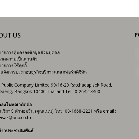
F
OUT US
ายการคุ้มครองข้อมูลส่วนบุคคล
าศความเป็นส่วนตัว
ายการใช้คุกกี้
บแจ้งการประกอบธุรกิจบริการแพลตฟอร์มดิจิทัล
 Public Company Limited 99/16-20 Ratchadapisek Road,
Daeng, Bangkok 10400 Thailand Tel : 0-2642-3400
จลงโฆษณาติดต่อ
ันวิสาข์ คำหอมรื่น (คุณแนน) โทร. 08-1668-2221 หรือ email :
isak@arip.co.th
่าวประชาสัมพันธ์