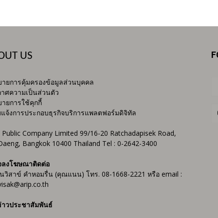
F
OUT US
ายการคุ้มครองข้อมูลส่วนบุคคล
าศความเป็นส่วนตัว
ายการใช้คุกกี้
บแจ้งการประกอบธุรกิจบริการแพลตฟอร์มดิจิทัล
 Public Company Limited 99/16-20 Ratchadapisek Road,
Daeng, Bangkok 10400 Thailand Tel : 0-2642-3400
จลงโฆษณาติดต่อ
ันวิสาข์ คำหอมรื่น (คุณแนน) โทร. 08-1668-2221 หรือ email :
isak@arip.co.th
่าวประชาสัมพันธ์