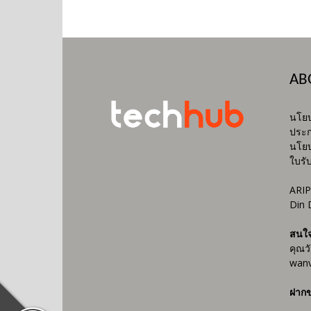
AB
นโยบ
ประก
นโยบ
ใบรั
ARIP
Din 
สนใ
คุณว
wanv
ฝากข