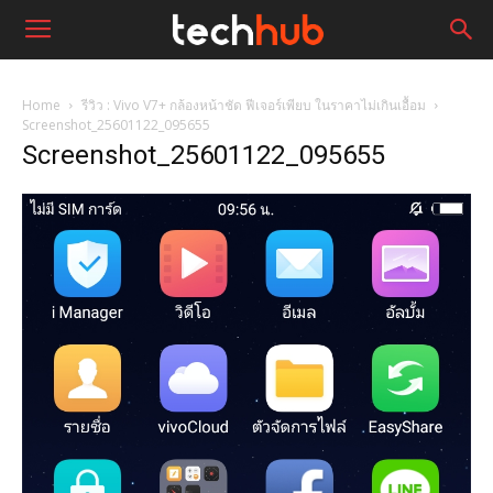
Home
รีวิว : Vivo V7+ กล้องหน้าชัด ฟีเจอร์เพียบ ในราคาไม่เกินเอื้อม
Screenshot_25601122_095655
Screenshot_25601122_095655