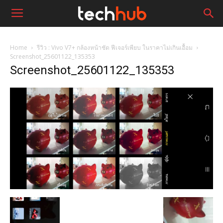
Home
รีวิว : Vivo V7+ กล้องหน้าชัด ฟีเจอร์เพียบ ในราคาไม่เกินเอื้อม
Screenshot_25601122_135353
Screenshot_25601122_135353