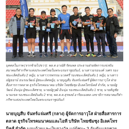
บุคคลในภาพ (จากซ้ายไปขวา): พล.ต อาณัติ รัตนพล ประธานฝ่ายจัดการแข่งขัน
สมาคมกีฬากรีฑาแห่งประเทศไทยในพระบรมราชูปถัมภ์, นางสาวอรอนงค์ วงศร รอง
ชนะเลิศอันดับ 2 หญิง, นางสาววรพรรณ นวลศรี รองชนะเลิศอันดับ 1 หญิง, นางสาว
ณัฐธยาน์ ธนรณวัฒน์ ผู้ชนะเลิศหญิง, นายบุญสืบ จันทร์แจ่มศรี ผู้จัดการอาวุโส ฝ่าย
สื่อสารการตลาด ธุรกิจโทรคมนาคม บริษัท ไทยซัมซุง อิเลคโทรนิคส์ จำกัด, นายณัฐ
วัฒน์ อินนุ่ม ผู้ชนะเลิศชาย, นายณัฐวุฒิ อินนุ่ม รองชนะเลิศอันดับ 1 ชาย, นายสัญชัย
นามเขต รองชนะเลิศอันดับ 2 ชาย, พล.ต.ต.สุรพงษ์ อาริยะมงคล เลขาธิการสมาคมกีฬา
กรีฑาแห่งประเทศไทยในพระบรมราชูปถัมภ์
นายบุญสืบ จันทร์แจ่มศรี (กลาง) ผู้จัดการอาวุโส ฝ่ายสื่อสารการ
ตลาด ธุรกิจโทรคมนาคมและไอที บริษัท ไทยซัมซุง อิเลคโทร
นิคส์ จำกัด
มอบถ้วยและเงินรางวัล แก่ผู้ชนะ 3 อันดับแรกชาย