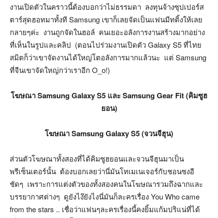
งานเปิดตัวในคราวนี้ต้องบอกว่าไม่ธรรมดา ลงทุนจ้างซุปเปอร์ส
ตาร์สุดฮอทมาทั้งที Samsung เขาก็เลยจัดเป็นแฟนมีทติ้งให้เลย
กลายๆค่ะ งานถูกจัดในฮอล์ คนเยอะอลังการงานสร้างมากอย่าง
ที่เห็นในรูปและคลิป (ตอนไปร่วมงานเปิดตัว Galaxy S5 ที่ไทย
สมิตก็ว่าเขาจัดงานได้ใหญ่โตอลังการมากแล้วนะ แต่ Samsung
ที่จีนเขาจัดใหญ่กว่าเราอีก O_o!)
โฆษณา Samsung Galaxy S5 และ Samsung Gear Fit (คิมซูฮ
ยอน)
โฆษณา Samsung Galaxy S5 (จวนจีฮุน)
ส่วนตัวโฆษณาทั้งสองที่ได้คิมซูฮยอนและจวนจีฮุนมาเป็น
พรีเซ็นเตอร์นั้น ต้องบอกเลยว่านี่มันโทเมเนเจอร์กับชอนซงอี
ชัดๆ เพราะการแต่งตัวของทั้งสองคนในโฆษณารวมถึงฉากและ
บรรยากาศต่างๆ ดูยังไง๊ยังไงนี่มันก็ละครเรื่อง You Who came
from the stars .. เชื่อว่าแฟนๆละครเรื่องนี้คงยิ้มแก้มปริแน่ที่ได้