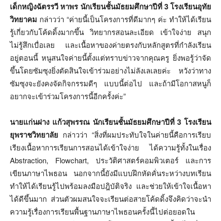
เด็กหญิงฉัตรรวี หาพร นักเรียนชั้นมัธยมศึกษาปีที่
3 โรงเรียนอุทัย
วิทยาคม
กล่าวว่า “ค่ายนี้เป็นโครงการที่ดีมากๆ ค่ะ ทำให้ได้เรียน
รู้เกี่ยวกับโค้ดดิ้งมากขึ้น วิทยากรสอนละเอียด เข้าใจง่าย สนุก
ไม่รู้สึกเบื่อเลย และเนื้อหาของค่ายตรงกับหลักสูตรที่กำลังเรียน
อยู่ตอนนี้ หนูสนใจค่ายนี้ตั้งแต่ทราบข่าวจากคุณครู ยิ่งพอรู้ว่าจัด
ขึ้นโดยซัมซุงยิ่งตัดสินใจเข้าร่วมอย่างไม่ลังเลเลยค่ะ หวังว่าทาง
ซัมซุงจะยังคงจัดกิจกรรมดีๆ แบบนี้ต่อไป และถ้ามีโอกาสหนูก็
อยากจะเข้าร่วมโครงการนี้อีกครั้งค่ะ”
นายแก่นฝาง แก้วสุพรรณ นักเรียนชั้นมัธยมศึกษาปีที่
3 โรงเรียน
ยุพราชวิทยาลัย
กล่าวว่า “สิ่งที่ผมประทับใจในค่ายนี้คือการเรียบ
เรียงเนื้อหาการเรียนการสอนได้เข้าใจง่าย ได้ความรู้ทั้งในเรื่อง
Abstraction, Flowchart, ประวัติศาสตร์คอมพิวเตอร์ และการ
เขียนภาษาไพธอน นอกจากนี้ยังมีแบบฝึกหัดคั่นระหว่างบทเรียน
ทำให้ได้เรียนรู้ไปพร้อมลงมือปฎิบัติจริง และช่วยให้เข้าใจเนื้อหา
ได้ดีขึ้นมาก ส่วนตัวผมสนใจจะเรียนต่อสายโค้ดดิ้งจึงคิดว่าจะนำ
ความรู้เรื่องการเรียนพื้นฐานภาษาไพธอนครั้งนี้ไปต่อยอดใน