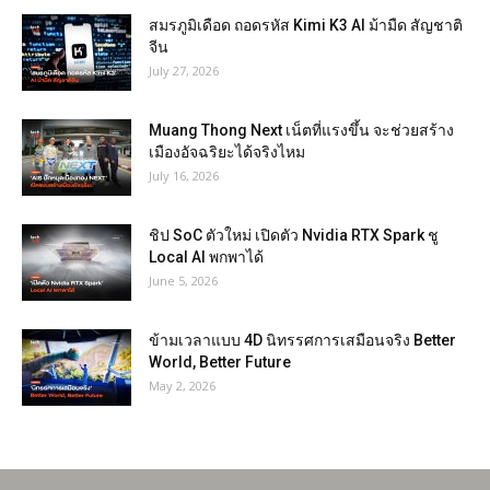
สมรภูมิเดือด ถอดรหัส Kimi K3 AI ม้ามืด สัญชาติ
จีน
July 27, 2026
Muang Thong Next เน็ตที่แรงขึ้น จะช่วยสร้าง
เมืองอัจฉริยะได้จริงไหม
July 16, 2026
ชิป SoC ตัวใหม่ เปิดตัว Nvidia RTX Spark ชู
Local AI พกพาได้
June 5, 2026
ข้ามเวลาแบบ 4D นิทรรศการเสมือนจริง Better
World, Better Future
May 2, 2026